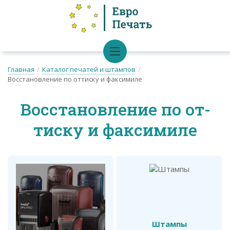
Главная
/
Каталог печатей и штампов
/
Восстановление по оттиску и факсимиле
Вос­ста­нов­ле­ние по от­
тиску и фак­си­ми­ле
Штампы