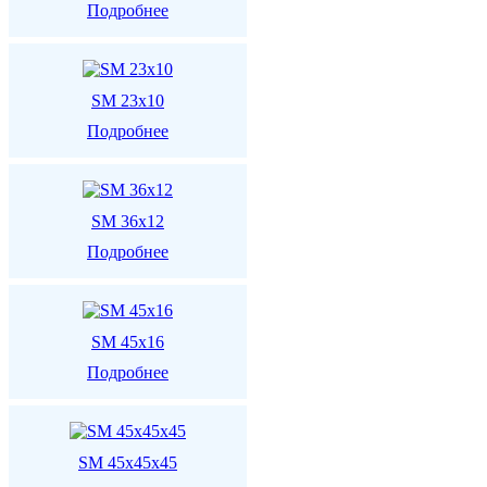
Подробнее
SM 23х10
Подробнее
SM 36х12
Подробнее
SM 45х16
Подробнее
SM 45х45х45