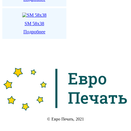
SM 58x38
Подробнее
© Евро Печать, 2021