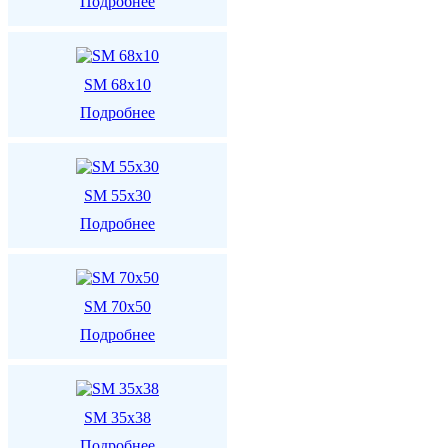
Подробнее
SM 68x10
Подробнее
SM 55x30
Подробнее
SM 70x50
Подробнее
SM 35x38
Подробнее