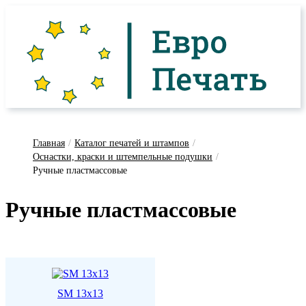
Главная
/
Каталог печатей и штампов
/
Оснастки, краски и штемпельные подушки
/
Ручные пластмассовые
Руч­ные плас­тмас­со­вые
SM 13х13